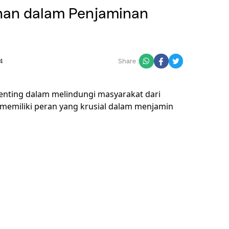
njamin Simpanan dalam Pe
, Ramadhan, M. K.
14 March 2024
 yang memainkan peran penting dalam melindung
penjamin simpanan (LPS) memiliki peran yang k
polis.