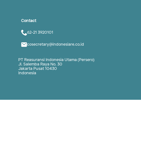
ication
n