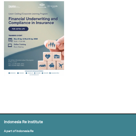
Client Market & Pricing Actuary L&H dan Div
Compliance, and Risk Management menga
penyelenggaraan
iLearn Ceding/Corporate
Program
yang bertajuk
‘Financial Underw
Compliance in Insurance’
kepada Asuransi Astra