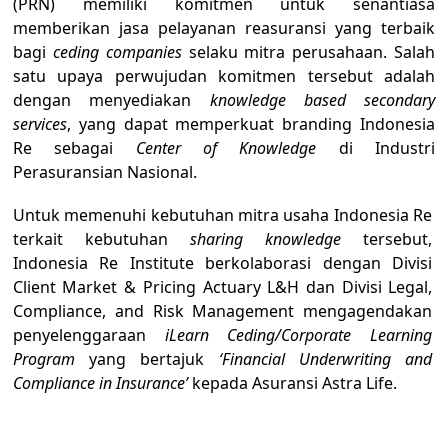
Share :
Indonesia Re selaku Perusahaan Reasurans
(PRN) memiliki komitmen untuk se
memberikan jasa pelayanan reasuransi yan
bagi
ceding companies
selaku mitra perusah
satu upaya perwujudan komitmen terseb
dengan menyediakan
knowledge based 
services
, yang dapat memperkuat branding 
Re sebagai
Center of Knowledge
di 
Perasuransian Nasional.
Untuk memenuhi kebutuhan mitra usaha Ind
terkait kebutuhan
sharing knowledge
t
Indonesia Re Institute berkolaborasi deng